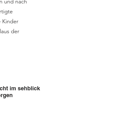
en und nach
rtigte
e Kinder
laus der
cht im sehblick
rgen