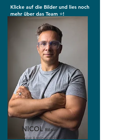
Klicke auf die Bilder und lies noch
mehr über das Team ⭐️!
NICOL
Rösler
Freak & Veloverrückt