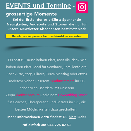
E
VENT
S und Termine
- für
grossartige Momente
Sei der Erste, der es erfährt: Spannende
Neuigkeiten, Angebote und Stories, die nur für
unsere Newsletter-Abonnenten bestimmt sind!
Du willst nix verpassen - hier zum Newsletter anmelden.
Du hast zu Hause keinen Platz, aber die Idee? Wir
haben den Platz! Ideal für Seminare, Familienfeiern,
Kochkurse, Yoga, Pilates, Team Meeting oder etwas
anderes!
Neben unserem
"Wohnzimmer"
im EG
haben wir ausserdem, mit unserem
60qm
Workshopraum
und einem
Co-Working Space
für Coaches,
Therapeuten
und Berater im OG, die
besten Möglichkeiten dazu geschaffen.
Mehr Informationen dazu findest Du
hier!
Oder
ruf einfach an:
044 725 02 02