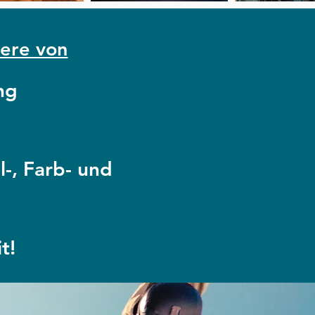
iere von
ng
l-, Farb- und
t!