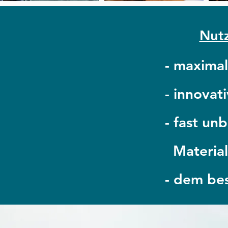
Nutz
- maxima
- innova
- fast un
Materiala
- dem bes