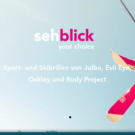
Sport- und Skibrillen von Julbo, Evil Eye,
Oakley und Rudy Project