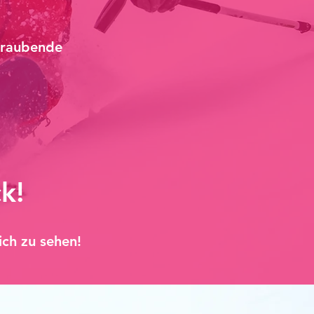
beraubende
k!
ich zu sehen!