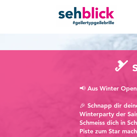
🎿 
📢 Aus Winter Openin
🎉 Schnapp dir dein
Winterparty der Sai
Schmeiss dich in Scha
Piste zum Star mach