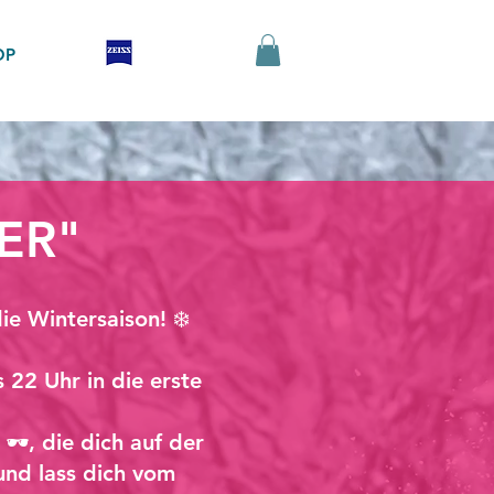
OP
ER"
ie Wintersaison! ❄️
 22 Uhr in die erste
🕶️, die dich auf der
und lass dich vom