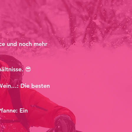
nce und noch mehr
ältnisse. 😎
 Wein…: Die besten
fanne: Ein