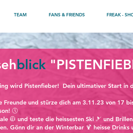
TEAM
FANS & FRIENDS
FREAK - SH
seh
blick
"PISTENFIEB
g wird Pistenfieber! Dein ultimativer Start in d
e Freunde und stürze dich am 3.11.23 von 17 bis
son! 🕔
le 🧥 und teste die heissesten Ski 🎿 und Brillen 
en. Gönn dir an der Winterbar 🍹 heisse Drinks 